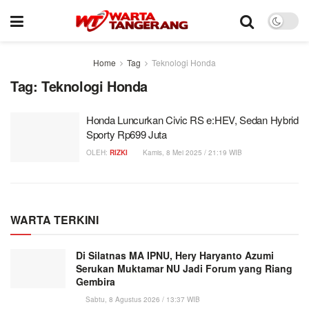
Home
Tag
Teknologi Honda
Tag:
Teknologi Honda
Honda Luncurkan Civic RS e:HEV, Sedan Hybrid
Sporty Rp699 Juta
OLEH:
RIZKI
Kamis, 8 Mei 2025 / 21:19 WIB
WARTA TERKINI
Di Silatnas MA IPNU, Hery Haryanto Azumi
Serukan Muktamar NU Jadi Forum yang Riang
Gembira
Sabtu, 8 Agustus 2026 / 13:37 WIB