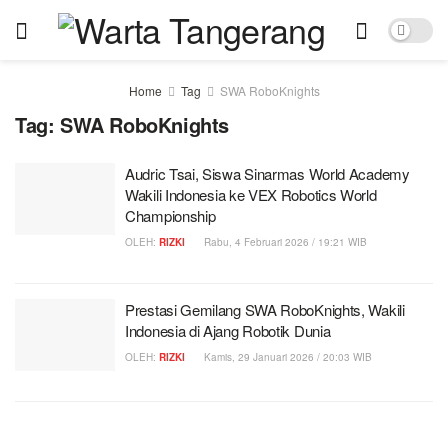
Home
Tag
SWA RoboKnights
Tag:
SWA RoboKnights
Audric Tsai, Siswa Sinarmas World Academy
Wakili Indonesia ke VEX Robotics World
Championship
OLEH:
RIZKI
Rabu, 4 Februari 2026 / 19:21 WIB
Prestasi Gemilang SWA RoboKnights, Wakili
Indonesia di Ajang Robotik Dunia
OLEH:
RIZKI
Kamis, 29 Januari 2026 / 20:03 WIB