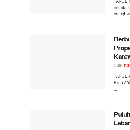
TANGERA
membuka
menghad
Berbu
Prope
Kara
OLEH:
RIZ
TANGERA
Expo 202
...
Puluh
Lebar