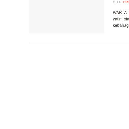
OLEH:
RIZ
WARTA T
yatim pi
kebahagi