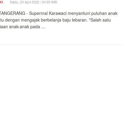
Sabtu, 23 April 2022 / 04:55 WIB
KI
ANGERANG - Supermal Karawaci menyantuni puluhan anak
atu dengan mengajak berbelanja baju lebaran. "Salah satu
aan anak-anak pada ...