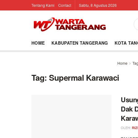
Tentang Kami
Contact
Sabtu, 8 Agustus 2026
HOME
KABUPATEN TANGERANG
KOTA TA
Home
Ta
Tag:
Supermal Karawaci
Usung
Dak 
Kara
OLEH:
RIZ