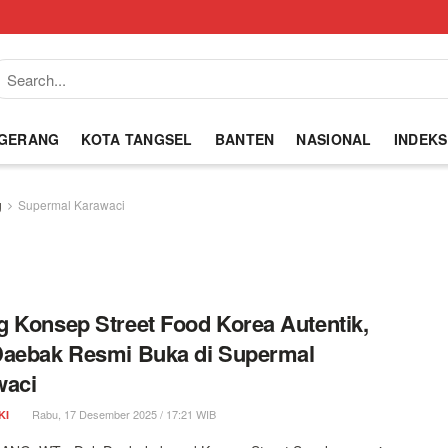
NGERANG
KOTA TANGSEL
BANTEN
NASIONAL
INDEKS
g
Supermal Karawaci
 Konsep Street Food Korea Autentik,
Daebak Resmi Buka di Supermal
waci
Rabu, 17 Desember 2025 / 17:21 WIB
KI