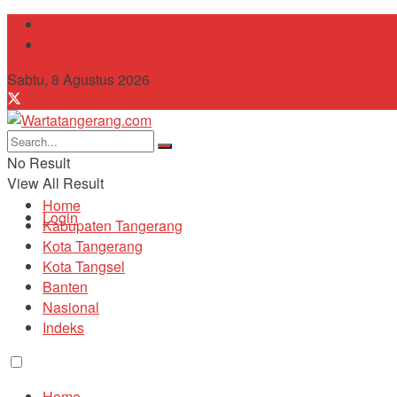
Tentang Kami
Contact
Sabtu, 8 Agustus 2026
No Result
View All Result
Home
Login
Kabupaten Tangerang
Kota Tangerang
Kota Tangsel
Banten
Nasional
Indeks
Home