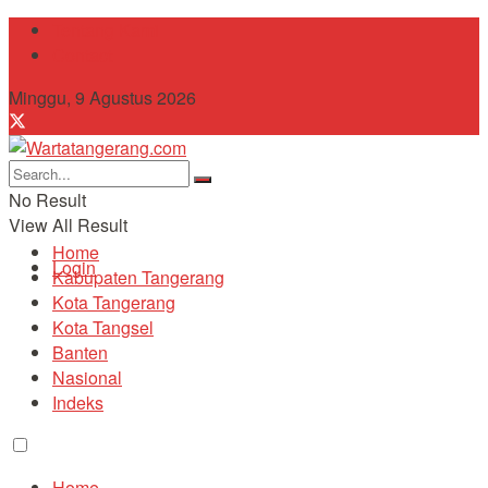
Tentang Kami
Contact
Minggu, 9 Agustus 2026
No Result
View All Result
Home
Login
Kabupaten Tangerang
Kota Tangerang
Kota Tangsel
Banten
Nasional
Indeks
Home