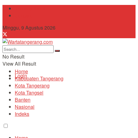
Tentang Kami
Contact
Minggu, 9 Agustus 2026
No Result
View All Result
Home
Login
Kabupaten Tangerang
Kota Tangerang
Kota Tangsel
Banten
Nasional
Indeks
Home