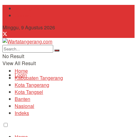
Tentang Kami
Contact
Minggu, 9 Agustus 2026
No Result
View All Result
Home
Login
Kabupaten Tangerang
Kota Tangerang
Kota Tangsel
Banten
Nasional
Indeks
Home