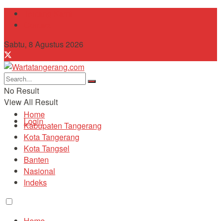
Tentang Kami
Contact
Sabtu, 8 Agustus 2026
No Result
View All Result
Home
Login
Kabupaten Tangerang
Kota Tangerang
Kota Tangsel
Banten
Nasional
Indeks
Home