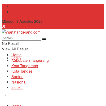
Tentang Kami
Contact
Minggu, 9 Agustus 2026
No Result
View All Result
Home
Login
Kabupaten Tangerang
Kota Tangerang
Kota Tangsel
Banten
Nasional
Indeks
Home