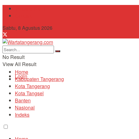
Tentang Kami
Contact
Sabtu, 8 Agustus 2026
No Result
View All Result
Home
Login
Kabupaten Tangerang
Kota Tangerang
Kota Tangsel
Banten
Nasional
Indeks
Home