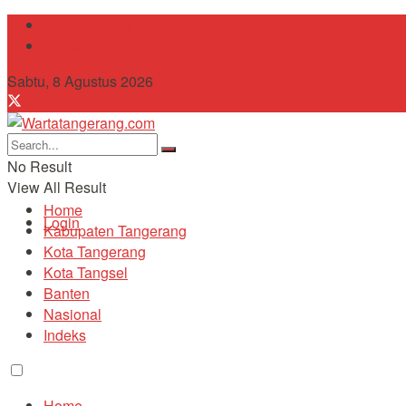
Tentang Kami
Contact
Sabtu, 8 Agustus 2026
No Result
View All Result
Home
Login
Kabupaten Tangerang
Kota Tangerang
Kota Tangsel
Banten
Nasional
Indeks
Home