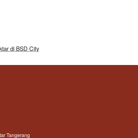
tar di BSD City
utar Tangerang