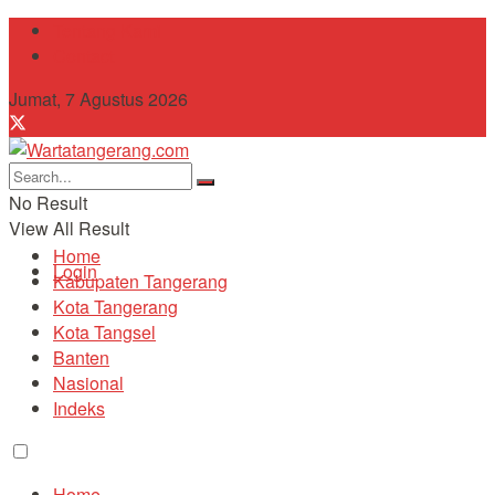
Tentang Kami
Contact
Jumat, 7 Agustus 2026
No Result
View All Result
Home
Login
Kabupaten Tangerang
Kota Tangerang
Kota Tangsel
Banten
Nasional
Indeks
Home