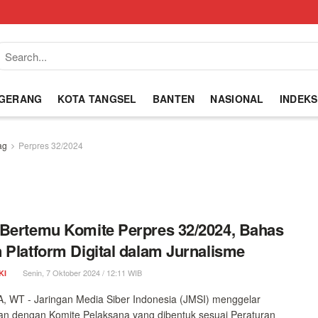
NGERANG
KOTA TANGSEL
BANTEN
NASIONAL
INDEKS
ag
Perpres 32/2024
Bertemu Komite Perpres 32/2024, Bahas
 Platform Digital dalam Jurnalisme
Senin, 7 Oktober 2024 / 12:11 WIB
KI
 WT - Jaringan Media Siber Indonesia (JMSI) menggelar
n dengan Komite Pelaksana yang dibentuk sesuai Peraturan