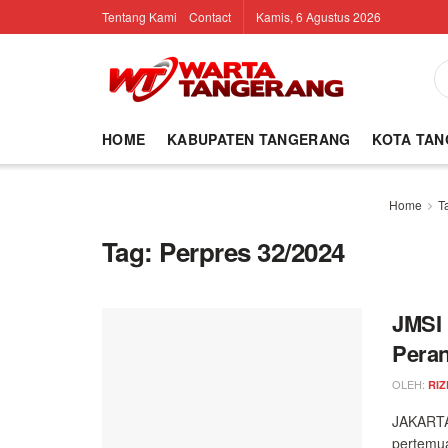
Tentang Kami
Contact
Kamis, 6 Agustus 2026
HOME
KABUPATEN TANGERANG
KOTA TA
Home
T
Tag:
Perpres 32/2024
JMSI 
Peran
OLEH:
RIZ
JAKARTA,
pertemua