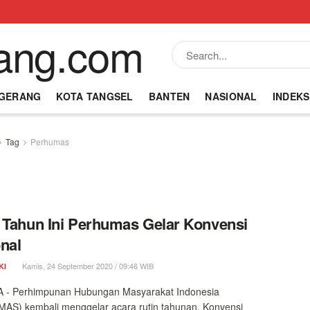
NGERANG
KOTA TANGSEL
BANTEN
NASIONAL
INDEKS
Tag
Perhumas
 Tahun Ini Perhumas Gelar Konvensi
nal
Kamis, 24 September 2020 / 09:46 WIB
KI
 - Perhimpunan Hubungan Masyarakat Indonesia
AS) kembali menggelar acara rutin tahunan, Konvensi