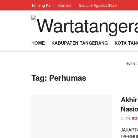
Tentang Kami
Contact
Sabtu, 8 Agustus 2026
HOME
KABUPATEN TANGERANG
KOTA TA
Home
Tag:
Perhumas
Akhir
Nasio
OLEH:
RIZ
JAKARTA
(PERHUM