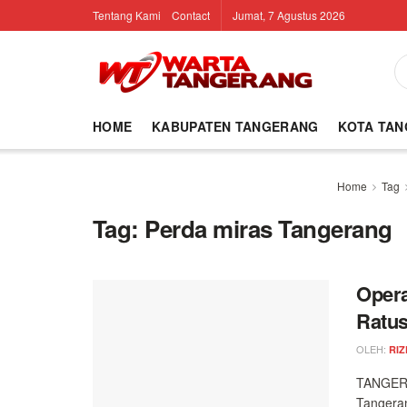
Tentang Kami
Contact
Jumat, 7 Agustus 2026
HOME
KABUPATEN TANGERANG
KOTA TA
Home
Tag
Tag:
Perda miras Tangerang
Opera
Ratus
OLEH:
RIZ
TANGERA
Tangera