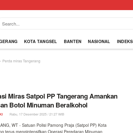
NGERANG
KOTA TANGSEL
BANTEN
NASIONAL
INDEKS
Perda miras Tangerang
si Miras Satpol PP Tangerang Amankan
an Botol Minuman Beralkohol
Rabu, 17 Desember 2025 / 21:27 WIB
KI
NG, WT - Satuan Polisi Pamong Praja (Satpol PP) Kota
ng terus mengintensifkan Operasi Peredaran Minuman