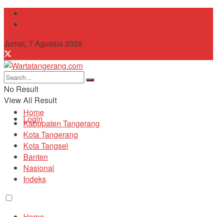
Tentang Kami
Contact
Jumat, 7 Agustus 2026
No Result
View All Result
Home
Login
Kabupaten Tangerang
Kota Tangerang
Kota Tangsel
Banten
Nasional
Indeks
Home