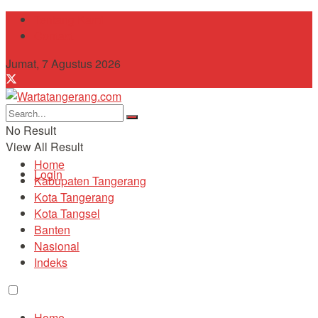
Tentang Kami
Contact
Jumat, 7 Agustus 2026
No Result
View All Result
Home
Login
Kabupaten Tangerang
Kota Tangerang
Kota Tangsel
Banten
Nasional
Indeks
Home