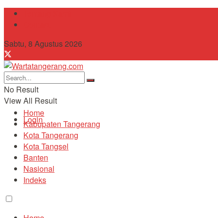
Tentang Kami
Contact
Sabtu, 8 Agustus 2026
No Result
View All Result
Home
Login
Kabupaten Tangerang
Kota Tangerang
Kota Tangsel
Banten
Nasional
Indeks
Home