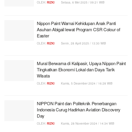
OLEH:
RIZKI
Selasa, 6 Mei 2025 / 09:21 WIB
Nippon Paint Warnai Kehidupan Anak Panti
Asuhan Abigail lewat Program CSR Colour of
Easter
OLEH:
RIZKI
Senin, 28 April 2025 / 13:30 WIB
Mural Berwarna di Kalipasir, Upaya Nippon Paint
Tingkatkan Ekonomi Lokal dan Daya Tarik
Wisata
OLEH:
RIZKI
Kamis, 5 Desember 2024 / 16:28 WIB
NIPPON Paint dan Politeknik Penerbangan
Indonesia Curug Hadirkan Aviation Discovery
Day
OLEH:
RIZKI
Kamis, 28 November 2024 / 14:34 WIB