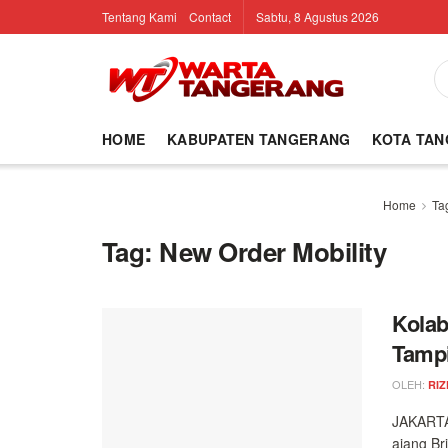
Tentang Kami
Contact
Sabtu, 8 Agustus 2026
HOME
KABUPATEN TANGERANG
KOTA TA
Home
Ta
Tag:
New Order Mobility
Kolab
Tampi
OLEH:
RIZ
JAKARTA
ajang Br