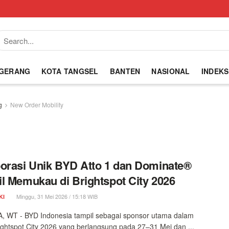
NGERANG
KOTA TANGSEL
BANTEN
NASIONAL
INDEKS
g
New Order Mobility
orasi Unik BYD Atto 1 dan Dominate®
l Memukau di Brightspot City 2026
Minggu, 31 Mei 2026 / 15:18 WIB
KI
, WT - BYD Indonesia tampil sebagai sponsor utama dalam
ightspot City 2026 yang berlangsung pada 27–31 Mei dan ...