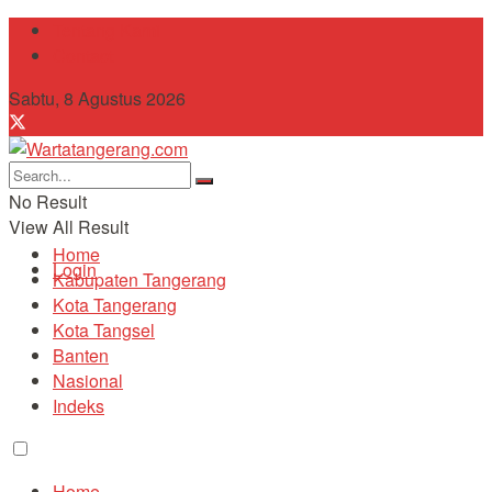
Tentang Kami
Contact
Sabtu, 8 Agustus 2026
No Result
View All Result
Home
Login
Kabupaten Tangerang
Kota Tangerang
Kota Tangsel
Banten
Nasional
Indeks
Home