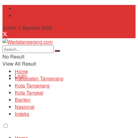
Tentang Kami
Contact
Jumat, 7 Agustus 2026
No Result
View All Result
Home
Login
Kabupaten Tangerang
Kota Tangerang
Kota Tangsel
Banten
Nasional
Indeks
Home