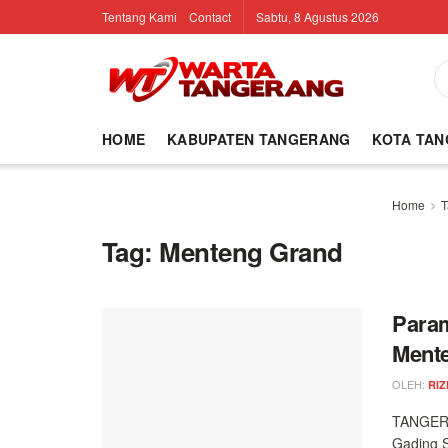
Tentang Kami
Contact
Sabtu, 8 Agustus 2026
HOME
KABUPATEN TANGERANG
KOTA TA
Home
T
Tag:
Menteng Grand
Param
Ment
OLEH:
RIZ
TANGERA
Gading S