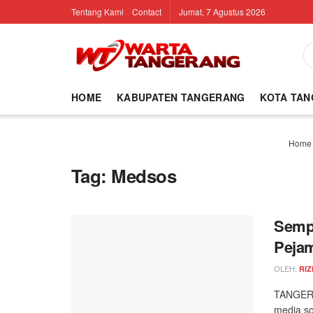
Tentang Kami
Contact
Jumat, 7 Agustus 2026
HOME
KABUPATEN TANGERANG
KOTA TA
Home
Tag:
Medsos
Sempa
Pejam
OLEH:
RIZ
TANGERA
media so