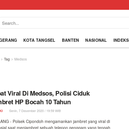
NGERANG
KOTA TANGSEL
BANTEN
NASIONAL
INDEKS
Tag
Medsos
t Viral Di Medsos, Polisi Ciduk
bret HP Bocah 10 Tahun
Senin, 7 Desember 2020 / 19:59 WIB
KI
NG - Polsek Cipondoh mengamankan jambret yang viral di
sial saat menjambret sebuah telepon genggam yang tengah