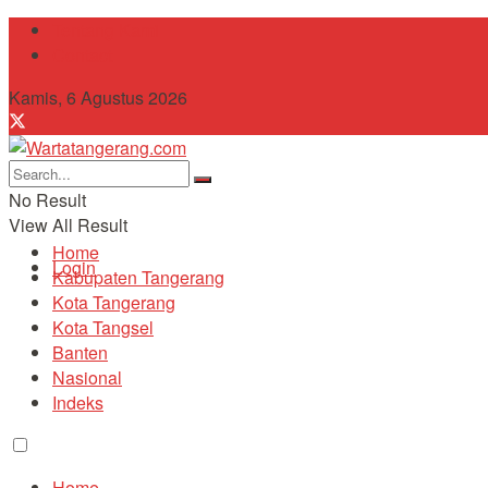
Tentang Kami
Contact
Kamis, 6 Agustus 2026
No Result
View All Result
Home
Login
Kabupaten Tangerang
Kota Tangerang
Kota Tangsel
Banten
Nasional
Indeks
Home