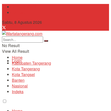
Tentang Kami
Contact
Sabtu, 8 Agustus 2026
No Result
View All Result
Home
Login
Kabupaten Tangerang
Kota Tangerang
Kota Tangsel
Banten
Nasional
Indeks
Home