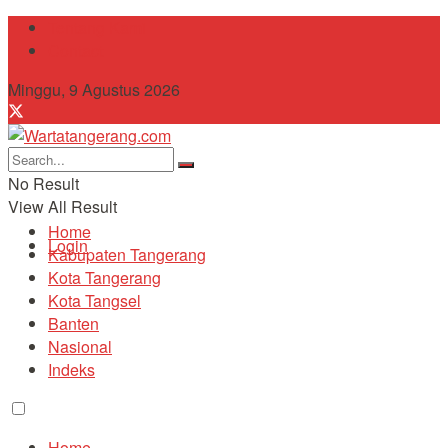
Tentang Kami
Contact
Minggu, 9 Agustus 2026
No Result
View All Result
Home
Login
Kabupaten Tangerang
Kota Tangerang
Kota Tangsel
Banten
Nasional
Indeks
Home