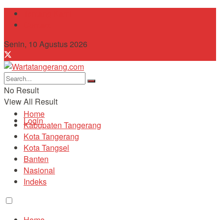
Tentang Kami
Contact
Senin, 10 Agustus 2026
No Result
View All Result
Home
Login
Kabupaten Tangerang
Kota Tangerang
Kota Tangsel
Banten
Nasional
Indeks
Home