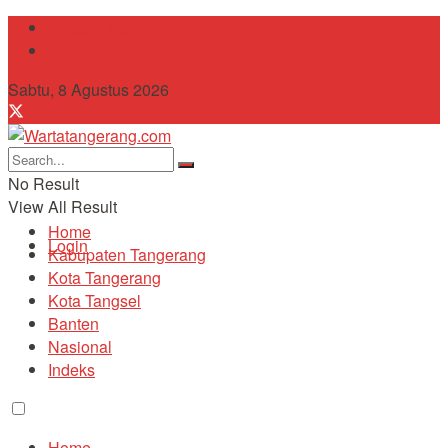
Tentang Kami
Contact
Sabtu, 8 Agustus 2026
No Result
View All Result
Home
Login
Kabupaten Tangerang
Kota Tangerang
Kota Tangsel
Banten
Nasional
Indeks
Home