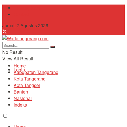
Tentang Kami
Contact
Jumat, 7 Agustus 2026
No Result
View All Result
Home
Login
Kabupaten Tangerang
Kota Tangerang
Kota Tangsel
Banten
Nasional
Indeks
Home