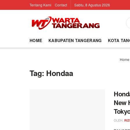
Tentang Kami
Contact
Sabtu, 8 Agustus 2026
HOME
KABUPATEN TANGERANG
KOTA TA
Home
Tag:
Hondaa
Honda
New H
Tokyo
OLEH:
RIZ