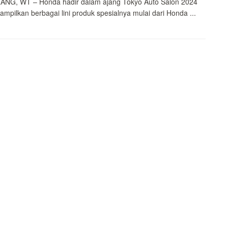
NG, WT – Honda hadir dalam ajang Tokyo Auto Salon 2024
mpilkan berbagai lini produk spesialnya mulai dari Honda ...