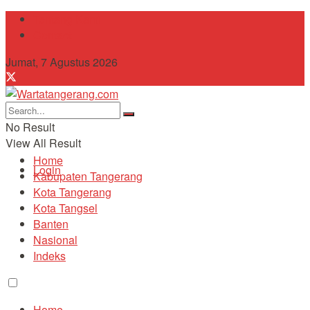
Tentang Kami
Contact
Jumat, 7 Agustus 2026
No Result
View All Result
Home
Login
Kabupaten Tangerang
Kota Tangerang
Kota Tangsel
Banten
Nasional
Indeks
Home