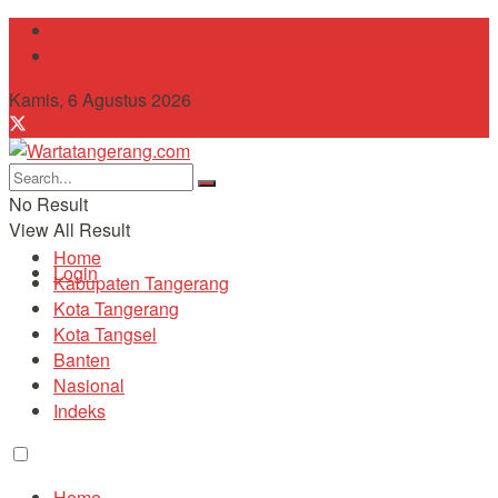
Tentang Kami
Contact
Kamis, 6 Agustus 2026
No Result
View All Result
Home
Login
Kabupaten Tangerang
Kota Tangerang
Kota Tangsel
Banten
Nasional
Indeks
Home