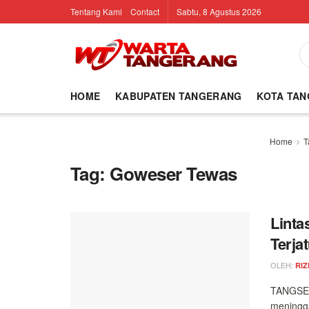
Tentang Kami
Contact
Sabtu, 8 Agustus 2026
HOME
KABUPATEN TANGERANG
KOTA TA
Home
T
Tag:
Goweser Tewas
Linta
Terja
OLEH:
RIZ
TANGSEL 
meningga