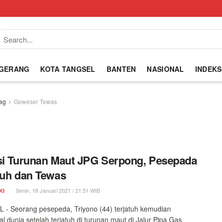
NGERANG
KOTA TANGSEL
BANTEN
NASIONAL
INDEKS
ag
Goweser Tewas
si Turunan Maut JPG Serpong, Pesepada
tuh dan Tewas
Senin, 18 Januari 2021 / 21:51 WIB
KI
- Seorang pesepeda, Triyono (44) terjatuh kemudian
l dunia setelah terjatuh di turunan maut di Jalur Pipa Gas