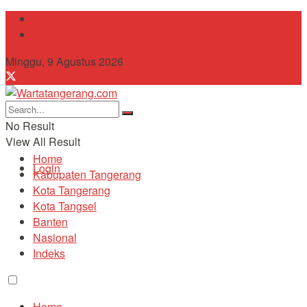
Tentang Kami
Contact
Minggu, 9 Agustus 2026
No Result
View All Result
Home
Login
Kabupaten Tangerang
Kota Tangerang
Kota Tangsel
Banten
Nasional
Indeks
Home