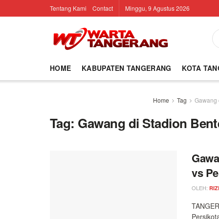
Tentang Kami
Contact
Minggu, 9 Agustus 2026
HOME
KABUPATEN TANGERANG
KOTA TA
Home
Tag
Gawang d
Tag:
Gawang di Stadion Ben
Gawan
vs Pe
OLEH:
RIZ
TANGERA
Persikot