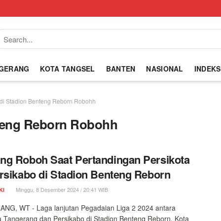
NGERANG
KOTA TANGSEL
BANTEN
NASIONAL
INDEKS
i Stadion Benteng Reborn Robohh
teng Reborn Robohh
g Roboh Saat Pertandingan Persikota
rsikabo di Stadion Benteng Reborn
Minggu, 8 Desember 2024 / 20:41 WIB
KI
NG, WT - Laga lanjutan Pegadaian Liga 2 2024 antara
a Tangerang dan Persikabo di Stadion Benteng Reborn, Kota