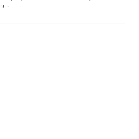
g ...