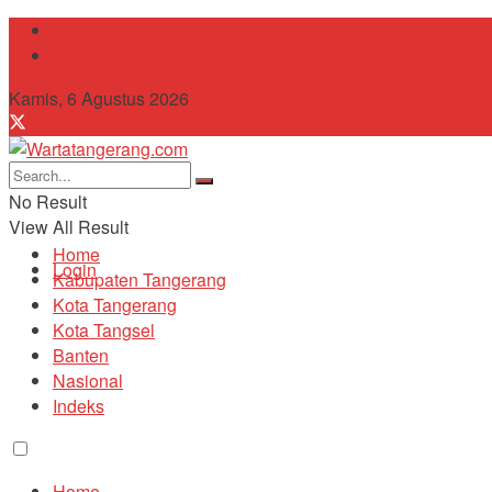
Tentang Kami
Contact
Kamis, 6 Agustus 2026
No Result
View All Result
Home
Login
Kabupaten Tangerang
Kota Tangerang
Kota Tangsel
Banten
Nasional
Indeks
Home