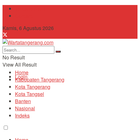
Tentang Kami
Contact
Kamis, 6 Agustus 2026
No Result
View All Result
Home
Login
Kabupaten Tangerang
Kota Tangerang
Kota Tangsel
Banten
Nasional
Indeks
Home