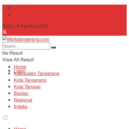
Tentang Kami
Contact
Sabtu, 8 Agustus 2026
No Result
View All Result
Home
Login
Kabupaten Tangerang
Kota Tangerang
Kota Tangsel
Banten
Nasional
Indeks
Home