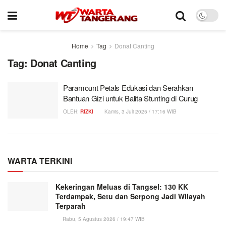
Home
Tag
Donat Canting
Tag:
Donat Canting
Paramount Petals Edukasi dan Serahkan
Bantuan Gizi untuk Balita Stunting di Curug
OLEH:
RIZKI
Kamis, 3 Juli 2025 / 17:16 WIB
WARTA TERKINI
Kekeringan Meluas di Tangsel: 130 KK
Terdampak, Setu dan Serpong Jadi Wilayah
Terparah
Rabu, 5 Agustus 2026 / 19:47 WIB