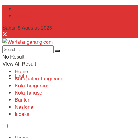
Tentang Kami
Contact
Sabtu, 8 Agustus 2026
No Result
View All Result
Home
Login
Kabupaten Tangerang
Kota Tangerang
Kota Tangsel
Banten
Nasional
Indeks
Home