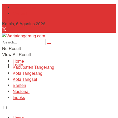
Tentang Kami
Contact
Kamis, 6 Agustus 2026
No Result
View All Result
Home
Login
Kabupaten Tangerang
Kota Tangerang
Kota Tangsel
Banten
Nasional
Indeks
Home