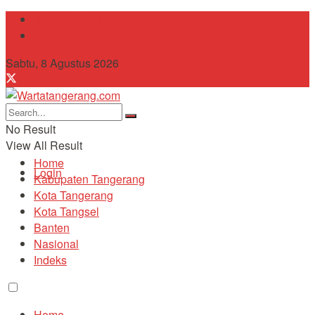
Tentang Kami
Contact
Sabtu, 8 Agustus 2026
No Result
View All Result
Home
Login
Kabupaten Tangerang
Kota Tangerang
Kota Tangsel
Banten
Nasional
Indeks
Home