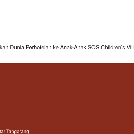
kan Dunia Perhotelan ke Anak-Anak SOS Children’s Vil
utar Tangerang