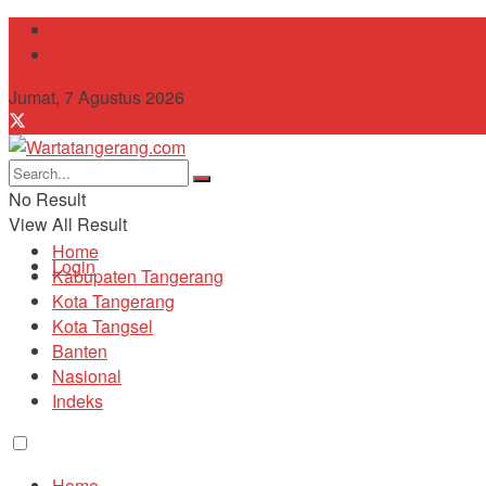
Tentang Kami
Contact
Jumat, 7 Agustus 2026
No Result
View All Result
Home
Login
Kabupaten Tangerang
Kota Tangerang
Kota Tangsel
Banten
Nasional
Indeks
Home