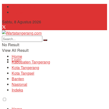
Tentang Kami
Contact
Sabtu, 8 Agustus 2026
No Result
View All Result
Home
Login
Kabupaten Tangerang
Kota Tangerang
Kota Tangsel
Banten
Nasional
Indeks
Home