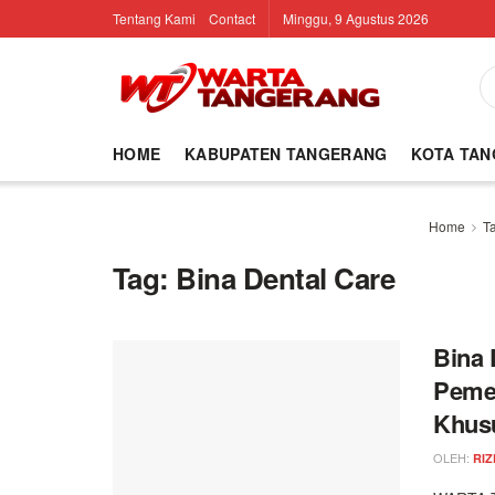
Tentang Kami
Contact
Minggu, 9 Agustus 2026
HOME
KABUPATEN TANGERANG
KOTA TA
Home
T
Tag:
Bina Dental Care
Bina 
Pemer
Khus
OLEH:
RIZ