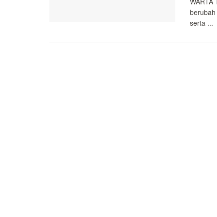
WARTA T
berubah
serta ...