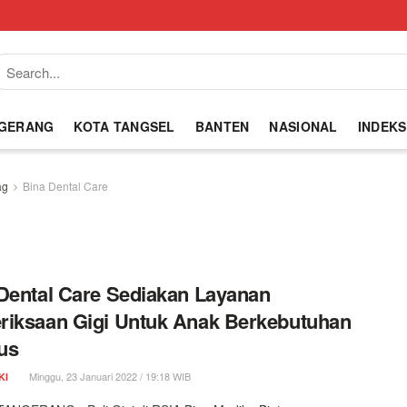
NGERANG
KOTA TANGSEL
BANTEN
NASIONAL
INDEKS
ag
Bina Dental Care
Dental Care Sediakan Layanan
iksaan Gigi Untuk Anak Berkebutuhan
us
Minggu, 23 Januari 2022 / 19:18 WIB
KI