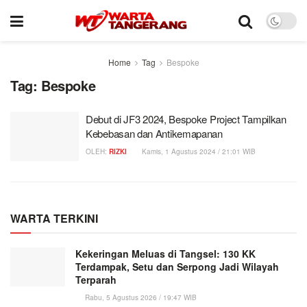
Home
Tag
Bespoke
Tag:
Bespoke
Debut di JF3 2024, Bespoke Project Tampilkan
Kebebasan dan Antikemapanan
OLEH:
RIZKI
Kamis, 1 Agustus 2024 / 21:01 WIB
WARTA TERKINI
Kekeringan Meluas di Tangsel: 130 KK
Terdampak, Setu dan Serpong Jadi Wilayah
Terparah
Rabu, 5 Agustus 2026 / 19:47 WIB