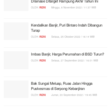
Drainase Ditarget Rampung Akhir Tahun Ini
OLEH:
RIZKI
Minggu, 6 November 2022 / 11:37 WIB
Kendalikan Banjir, Puri Bintaro Indah Dibangun
Turap
OLEH:
RIZKI
Selasa, 25 Oktober 2022 / 16:14 WIB
Imbas Banjir, Harga Perumahan di BSD Turun?
OLEH:
RIZKI
Selasa, 27 September 2022 / 16:01 WIB
Bak Sungai Meluap, Ruas Jalan Hingga
Puskesmas di Serpong Kebanjiran
OLEH:
RIZKI
Jumat, 23 September 2022 / 19:45 WIB