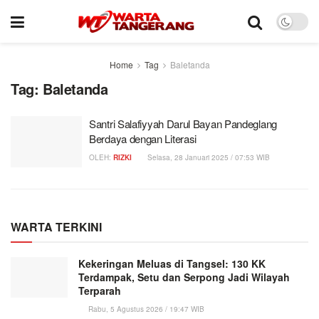
Home
Tag
Baletanda
Tag:
Baletanda
Santri Salafiyyah Darul Bayan Pandeglang
Berdaya dengan Literasi
OLEH:
RIZKI
Selasa, 28 Januari 2025 / 07:53 WIB
WARTA TERKINI
Kekeringan Meluas di Tangsel: 130 KK
Terdampak, Setu dan Serpong Jadi Wilayah
Terparah
Rabu, 5 Agustus 2026 / 19:47 WIB