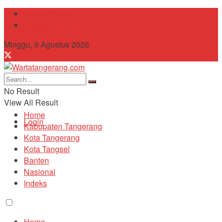
Tentang Kami
Contact
Minggu, 9 Agustus 2026
No Result
View All Result
Home
Login
Kabupaten Tangerang
Kota Tangerang
Kota Tangsel
Banten
Nasional
Indeks
Home